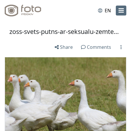
EN
zoss-svets-putns-ar-seksualu-zemtekstu-interesanti-fakti-5640f5ee5e3b4.jpg
Share
Comments