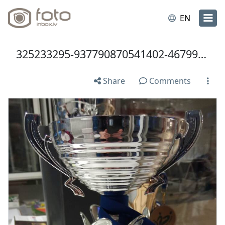
EN
325233295-937790870541402-4679919465597719282-n.jpg
Share
Comments