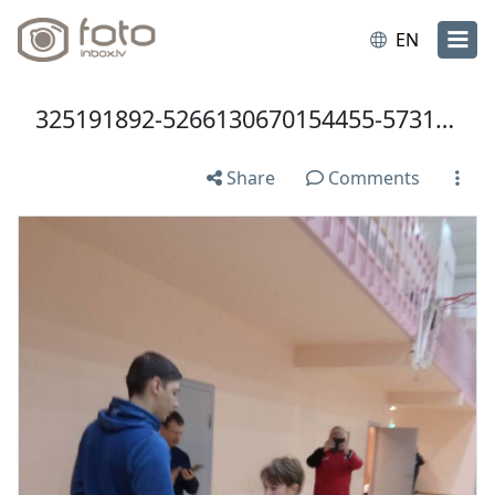
EN
325191892-5266130670154455-5731368379976941480-n.jpg
Share
Comments