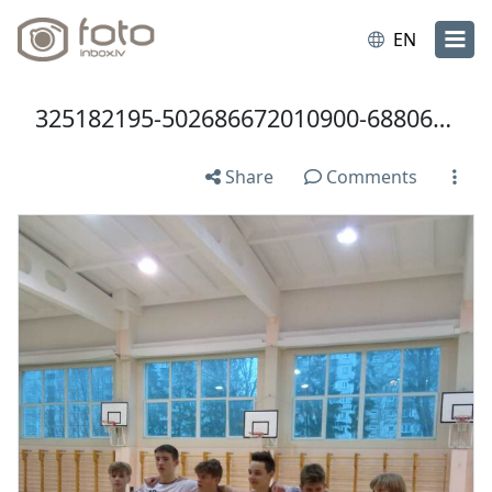
EN
325182195-502686672010900-6880695016668786746-n.jpg
Share
Comments