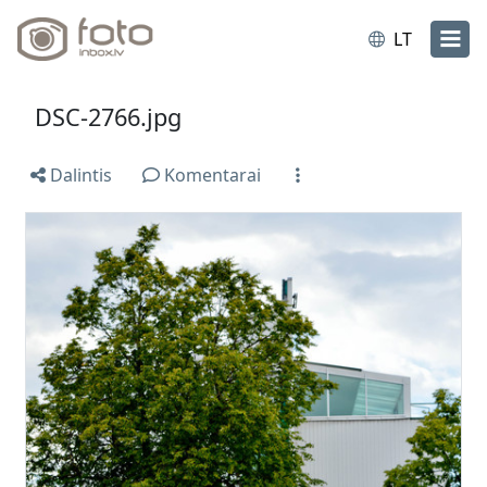
LT
DSC-2766.jpg
Dalintis
Komentarai