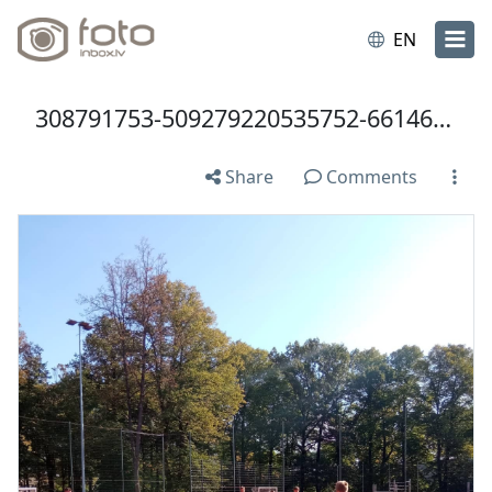
EN
308791753-509279220535752-6614699519008529665-n.jpg
Share
Comments