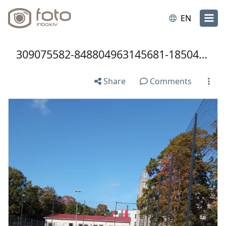
EN
309075582-848804963145681-1850478529265420558-n.jpg
Share
Comments