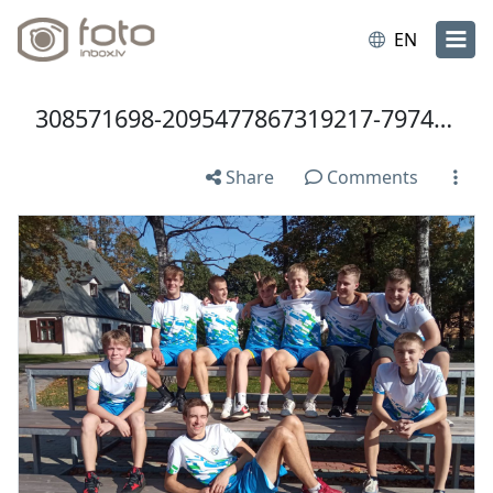
EN
308571698-2095477867319217-7974421287333578825-n.jpg
Share
Comments