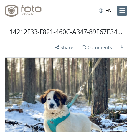
EN
14212F33-F821-460C-A347-89E67E34F065.jpeg
Share
Comments