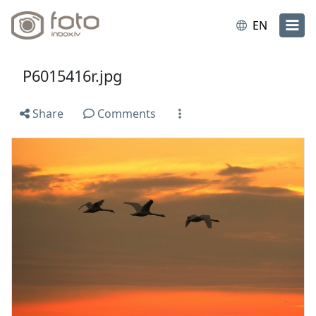
EN
P6015416r.jpg
Share
Comments