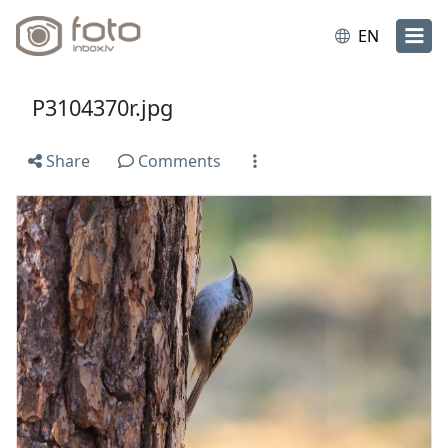
EN
P3104370r.jpg
Share
Comments