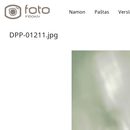
Namon
Paštas
Versl
DPP-01211.jpg